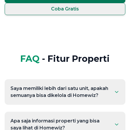
Coba Gratis
FAQ
- Fitur Properti
Saya memiliki lebih dari satu unit, apakah
semuanya bisa dikelola di Homewiz?
Apa saja informasi properti yang bisa
saya lihat di Homewiz?