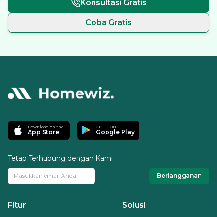
Konsultasi Gratis
Coba Gratis
Download on the
GET IT ON
App Store
Google Play
Tetap Terhubung dengan Kami
Berlangganan
Fitur
Solusi