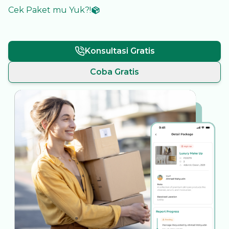
Cek Paket mu Yuk?!
Konsultasi Gratis
Coba Gratis