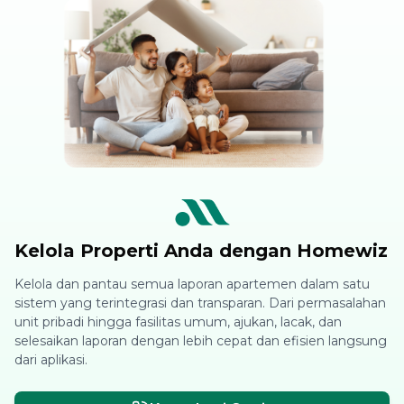
Kelola Properti Anda dengan Homewiz
Kelola dan pantau semua laporan apartemen dalam satu
sistem yang terintegrasi dan transparan. Dari permasalahan
unit pribadi hingga fasilitas umum, ajukan, lacak, dan
selesaikan laporan dengan lebih cepat dan efisien langsung
dari aplikasi.