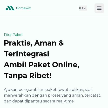
ID
Fitur Paket
Praktis, Aman &
Terintegrasi
Ambil Paket Online,
Tanpa Ribet!
Ajukan pengambilan paket lewat aplikasi, staf
menyerahkan dengan proses yang aman, tercatat,
dan dapat dipantau secara real-time.